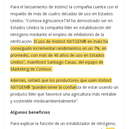
Para el lanzamiento de Instinct la compañía cuenta con el
respaldo de más de cuatro décadas de uso en Estados
Unidos. “Corteva AgriscienceTM ha demostrado ser en
Estados Unidos la compañía líder en estabilización del
nitrógeno mediante el empleo de inhibidores de la
nitrificación.
El uso de Instinct NXTGEN® en maíz ha
conseguido incrementar rendimientos en un 7%, en
promedio, con más de 40 años de uso en Estados
Unidos”, manifestó Santiago Casas, del equipo de
Marketing de Corteva.
Además, señaló que los productores que usen Instinct
NXTGEN® “pueden tener la confian
za de estar usando un
producto líder que favorece una agricultura más rentable
y sostenible medioambientalmente”.
Algunos beneficios
Para explicar la función de un estabilizador de nitrógeno,