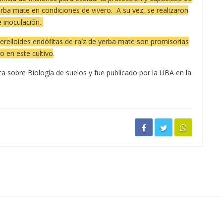
rba mate en condiciones de vivero. A su vez, se realizaron
e inoculación.
erelloides endófitas de raíz de yerba mate son promisorias
 en este cultivo
.
ica sobre Biología de suelos y fue publicado por la UBA en la