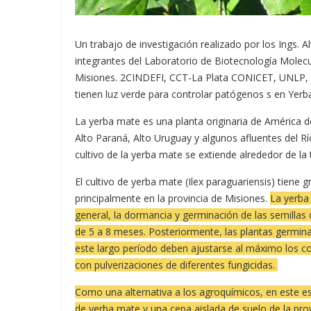
Un trabajo de investigación realizado por los Ings. A
integrantes del Laboratorio de Biotecnología Mole
Misiones. 2CINDEFI, CCT-La Plata CONICET, UNLP, L
tienen luz verde para controlar patógenos s en Yerb
La yerba mate es una planta originaria de América de
Alto Paraná, Alto Uruguay y algunos afluentes del R
cultivo de la yerba mate se extiende alrededor de la t
El cultivo de yerba mate (Ilex paraguariensis) tiene
principalmente en la provincia de Misiones.
La yerba
general, la dormancia y germinación de las semilla
de 5 a 8 meses. Posteriormente, las plantas germina
este largo período deben ajustarse al máximo los con
con pulverizaciones de diferentes fungicidas.
Como una alternativa a los agroquímicos, en este es
de yerba mate y una cepa aislada de suelo de la pro