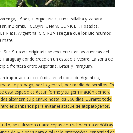
lvarenga, López, Giorgio, Neis, Luna, Villalba y Zapata
cular, InBiomis, FCEQyN, UNaM, CONICET, Posadas,
a Plata, Argentina, CIC-PBA asegura que los Bioinsumos
a mate.
l Sur. Su zona originaria se encuentra en las cuencas del
ío Paraguay donde crece en un estado silvestre. La zona de
riple frontera entre Argentina, Brasil y Paraguay.
 gran importancia económica en el norte de Argentina,
 mate se propaga, por lo general, por medio de semillas. En
s de esta especie es desuniforme y su germinación demora
das alcanzan su plenitud hasta los 360 días. Durante todo
troles sanitarios para evitar el ataque de fitopatógenos,
tudio, se utilizaron cuatro cepas de Trichoderma endófitas
vincia de Misiones para evaluar la protección y capacidad de