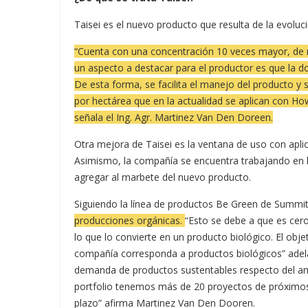
Taisei es el nuevo producto que resulta de la evoluci
“Cuenta con una concentración 10 veces mayor, de 
un aspecto a destacar para el productor es que la d
De esta forma, se facilita el manejo del producto y se
por hectárea que en la actualidad se aplican con How
señala el Ing. Agr. Martinez Van Den Doreen.
Otra mejora de Taisei es la ventana de uso con apli
Asimismo, la compañía se encuentra trabajando en l
agregar al marbete del nuevo producto.
Siguiendo la línea de productos Be Green de Summit
producciones orgánicas.
“Esto se debe a que es cer
lo que lo convierte en un producto biológico. El obj
compañía corresponda a productos biológicos” adela
demanda de productos sustentables respecto del am
portfolio tenemos más de 20 proyectos de próximos 
plazo” afirma Martinez Van Den Dooren.