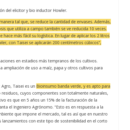
ón del elicitor y bio inductor Howler.
manera tal que, se reduce la cantidad de envases. Además,
osis que utiliza a campo también se ve reducida 10 veces.
 hace más fácil su logística. En lugar de aplicar los 2 litros
ler, con Taisei se aplicarán 200 centímetros cúbicos”,
caciones en estadios más tempranos de los cultivos.
a ampliación de uso a maíz, papa y otros cultivos para
 Agro, Taisei es un
Bioinsumo banda verde, y es apto para
o residuos, cuyos componentes son totalmente naturales,
etivo es que en 5 años un 15% de la facturación de la
nta el Ingeniero Agrónomo. “Esto es en respuesta a la
biente que impone el mercado, tal es así que en nuestro
lanzamientos con este tipo de sostenibilidad en el corto