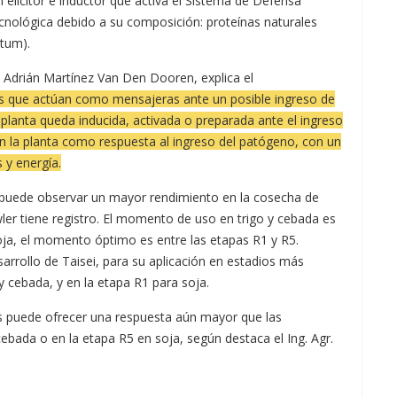
 elicitor e inductor que activa el Sistema de Defensa
tecnológica debido a su composición: proteínas naturales
tum).
. Adrián Martínez Van Den Dooren, explica el
s que actúan como mensajeras ante un posible ingreso de
a planta queda inducida, activada o preparada ante el ingreso
 la planta como respuesta al ingreso del patógeno, con un
 y energía.
, puede observar un mayor rendimiento en la cosecha de
owler tiene registro. El momento de uso en trigo y cebada es
ja, el momento óptimo es entre las etapas R1 y R5.
rrollo de Taisei, para su aplicación en estadios más
y cebada, y en la etapa R1 para soja.
s puede ofrecer una respuesta aún mayor que las
ebada o en la etapa R5 en soja, según destaca el Ing. Agr.