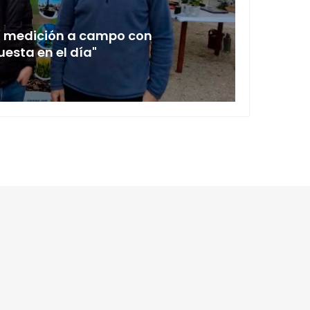
La medición a campo con
18 em
esta en el día"
Aapre
JULIO