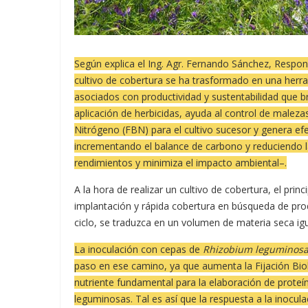
Según explica el Ing. Agr. Fernando Sánchez, Respon
cultivo de cobertura se ha trasformado en una herra
asociados con productividad y sustentabilidad que br
aplicación de herbicidas, ayuda al control de malezas
Nitrógeno (FBN) para el cultivo sucesor y genera efec
incrementando el balance de carbono y reduciendo la
rendimientos y minimiza el impacto ambiental–.
A la hora de realizar un cultivo de cobertura, el prin
implantación y rápida cobertura en búsqueda de prod
ciclo, se traduzca en un volumen de materia seca igua
La inoculación con cepas de
Rhizobium leguminosa
paso en ese camino, ya que aumenta la Fijación Bio
nutriente fundamental para la elaboración de proteí
leguminosas. Tal es así que la respuesta a la inocul