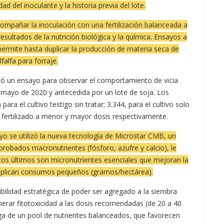
d del inoculante y la historia previa del lote.
ompañar la inoculación con una fertilización balanceada a
esultados de la nutrición biológica y la química. Ensayos a
ermite hasta duplicar la producción de materia seca de
lfalfa para forraje.
izó un ensayo para observar el comportamiento de vicia
e mayo de 2020 y antecedida por un lote de soja. Los
ra el cultivo testigo sin tratar; 3.344, para el cultivo solo
 y fertilizado a menor y mayor dosis respectivamente.
ayo se utilizó la nueva tecnología de Microstar CMB, un
robados macronutrientes (fósforo, azufre y calcio), le
stos últimos son micronutrientes esenciales que mejoran la
implican consumos pequeños (gramos/hectárea).
ibilidad estratégica de poder ser agregado a la siembra
nerar fitotoxicidad a las dosis recomendadas (de 20 a 40
ga de un pool de nutrientes balanceados, que favorecen