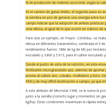
% de producción de materia seca total, según la calida
En el camino de ganar rindes, el segundo paso es ac
la siembra en pos de generar una sinergia entre los r
campo indican que la adopción de ambas prácticas p
vicia villosa, al igual de lo que ocurre en cultivos de a
Para citar un ejemplo, en Freyre –Córdoba– se real
villosa en diferentes tratamientos, sembrada el 9 d
rendimientos fueron: 1886 de kg de MS por hectárea pa
inoculado y 3.800 y 5.913, para el cultivo inoculado
Desde el punto de vista de la nutrición, en este ens
fertilizante microgranulado que, además de aportar p
provee al cultivo zinc, cobalto, molibdeno y boro. E
FBN y de muy difícil dosificación a campo, ya que 
A este atributo de Microstar CMB, se le suma la pos
junto a la semilla (correcto lugar y momento) sin ge
kg/ha). Estas condiciones maximizan la rápida entre