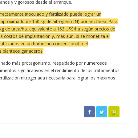
anos y vigorosos desde el arranque.
orrectamente inoculado y fertilizado puede lograr un
n aproximado de 150 kg de nitrógeno (N) por hectárea. Para
 kg de urea/ha, equivalente a 163 U$S/ha según precios de
s costos de implantación y, más aún, si se monetiza el
utilizados en un barbecho convencional o el
s planteos ganaderos.
 ha ganado más protagonismo, respaldado por numerosos
mentos significativos en el rendimiento de los tratamientos
ertilización nitrogenada necesaria para lograr los máximos