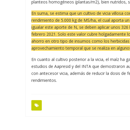
planteos homogéneos (plantas/m2), bien nutridos, s
En suma, se estima que un cultivo de vicia villosa c
rendimiento de 5.000 kg de MS/ha, el cual aporta u
igualar este aporte de N, se deben aplicar unos 326
febrero 2021. Solo este valor cubre holgadamente lo
ahorro en otro tipo de insumos como los herbicidas 
aprovechamiento temporal que se realiza en alguno
En cuanto al cultivo posterior a la vicia, el maíz
estudios de Aapresid y del INTA que demostraron au
con antecesor vicia, además de reducir la dosis de f
rendimientos.