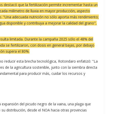
ks destacó que la fertilización permite incrementar hasta un
 cada milímetro de lluvia en mayor producción, aspecto
o. "Una adecuada nutrición no sólo aporta más rendimiento;
gua disponible y contribuya a mejorar la calidad del grano",
esulta limitada. Durante la campaña 2025 sólo el 48% del
da se fertilizaron, con dosis en general bajas, por debajo
ión supera el 80%.
o reducir esta brecha tecnológica, Rotondaro enfatizó: "La
es de la agricultura sostenible, junto con la siembra directa
 fundamental para producir más, cuidar los recursos y
 expansión del picudo negro de la vaina, una plaga que
 su distribución, desde el NOA hacia otras provincias