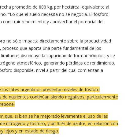
echa promedio de 880 kg. por hectárea, equivalente al
no. "Lo que el suelo necesita no se negocia. El fósforo
a construir rendimiento y aprovechar el potencial del
sforo no sólo impacta directamente sobre la productividad
no, proceso que aporta una parte fundamental de los
a limitante, disminuye la capacidad de formar nódulos, y se
 nitrógeno atmosférico, generando pérdidas de rendimiento.
sforo disponible, nivel a partir del cual comienzan a
los lotes argentinos presentan niveles de fósforo
es de nutrientes continúan siendo negativos, particularmente
 repone.
on que, si bien se ha mejorado levemente el uso de las
 de nitrógeno y fósforo, y un 35% de azufre, en relación con
 lejos y en estado de riesgo.