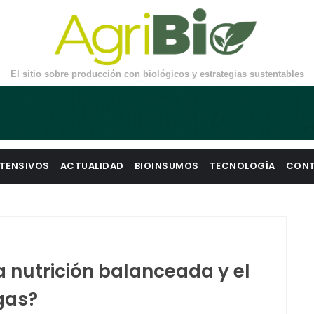
El sitio sobre producción con biológicos y estrategias sustentables
TENSIVOS
ACTUALIDAD
BIOINSUMOS
TECNOLOGÍA
CON
 nutrición balanceada y el
gas?