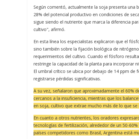
Según comentó, actualmente la soja presenta una br
28% del potencial productivo en condiciones de seca
sigue siendo el nutriente que marca la diferencia par
cultivo", afirmó.
En esta línea los especialistas explicaron que el fó
sino también sobre la fijación biológica de nitróge
requerimientos del cultivo. Cuando el fósforo result
restringe la capacidad de la planta para incorporar
El umbral crítico se ubica por debajo de 14 ppm de fó
registrarse pérdidas significativas.
A su vez, señalaron que aproximadamente el 60% de 
cercanos a la insuficiencia, mientras que los balanc
en soja, cultivo que extrae mucho más de lo que se
En cuanto a otros nutrientes, los oradores expresar
tecnologías de fertilización, alrededor de un 50-60%
países competidores como Brasil, Argentina está muy