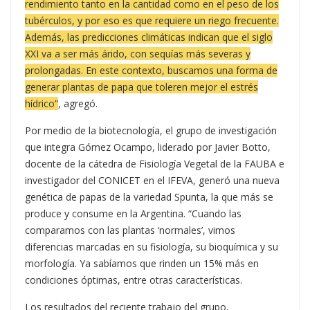
rendimiento tanto en la cantidad como en el peso de los
tubérculos, y por eso es que requiere un riego frecuente.
Además, las predicciones climáticas indican que el siglo
XXI va a ser más árido, con sequías más severas y
prolongadas. En este contexto, buscamos una forma de
generar plantas de papa que toleren mejor el estrés
hídrico”
, agregó.
Por medio de la biotecnología, el grupo de investigación
que integra Gómez Ocampo, liderado por Javier Botto,
docente de la cátedra de Fisiología Vegetal de la FAUBA e
investigador del CONICET en el IFEVA, generó una nueva
genética de papas de la variedad Spunta, la que más se
produce y consume en la Argentina. “Cuando las
comparamos con las plantas ‘normales’, vimos
diferencias marcadas en su fisiología, su bioquímica y su
morfología. Ya sabíamos que rinden un 15% más en
condiciones óptimas, entre otras características.
Los resultados del reciente trabajo del grupo,