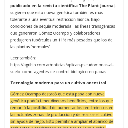
publicado en la revista científica The Plant Journal
,
sugieren que esta nueva genética también es más
tolerante a una eventual restricción hídrica. Bajo
condiciones de sequía moderada, las líneas transgénicas
que generaron Gómez Ocampo y colaboradores
produjeron tubérculos un 11% más pesados que los de
las plantas ‘normales’.
Leer también:
https://agribio.com.ar/noticias/aplican-pseudomonas-al-
suelo-como-agentes-de-control-biologico-en-papas
Tecnología moderna para un cultivo ancestral
Gómez Ocampo destacó que esta papa con nueva
genética podría tener diversos beneficios, entre los que
remarcó la posibilidad de aumentar los rendimientos en
las actuales zonas de producción y de realizar el cultivo
sin ayuda de riego. Esto permitiría ampliar el abanico de