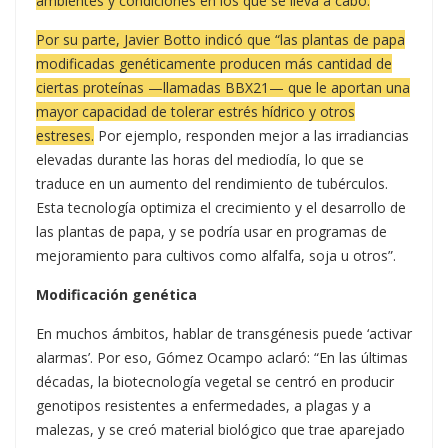
ambientes y condiciones en los que se lleva a cabo.
Por su parte, Javier Botto indicó que “las plantas de papa
modificadas genéticamente producen más cantidad de
ciertas proteínas —llamadas BBX21— que le aportan una
mayor capacidad de tolerar estrés hídrico y otros
estreses.
Por ejemplo, responden mejor a las irradiancias
elevadas durante las horas del mediodía, lo que se
traduce en un aumento del rendimiento de tubérculos.
Esta tecnología optimiza el crecimiento y el desarrollo de
las plantas de papa, y se podría usar en programas de
mejoramiento para cultivos como alfalfa, soja u otros”.
Modificación genética
En muchos ámbitos, hablar de transgénesis puede ‘activar
alarmas’. Por eso, Gómez Ocampo aclaró: “En las últimas
décadas, la biotecnología vegetal se centró en producir
genotipos resistentes a enfermedades, a plagas y a
malezas, y se creó material biológico que trae aparejado