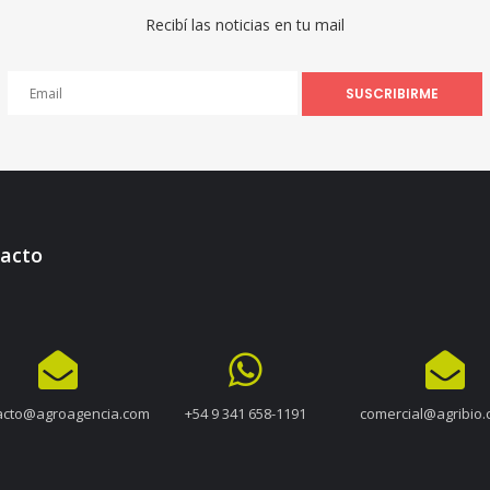
Recibí las noticias en tu mail
SUSCRIBIRME
acto
acto@agroagencia.com
+54 9 341 658-1191
comercial@agribio.