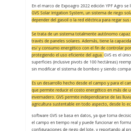
En el marco de Expoagro 2022 edición YPF Agro se 
GVS Solar Irrigation System
, un sistema de riego so
depender del gasoil o la red eléctrica para regar sus 
Se trata de un sistema totalmente autónomo capaz de
través de paneles solares. Además, tiene la capacida
es/ y consumo energético con el fin de controlar por
protegiendo el uso eficiente del agua.
GVS es el úni
superficies (inclusive pivots de 100 hectáreas) ree
sin modificar el sistema de bombeo y siendo compat
Es un desarrollo hecho desde el campo y para el cam
que permite reducir el costo energético en más de u
invernadero. GVS permite independizarse de las lluvia
agricultura sustentable en todo aspecto, desde lo e
software GVS se basa en datos, ya que toma decisio
el campo en tiempo real y puede funcionar en for
configuraciones de riego del lote, y reportando al p