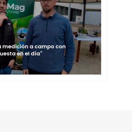
La medición a campo con
18 em
esta en el día"
Aapre
JULIO